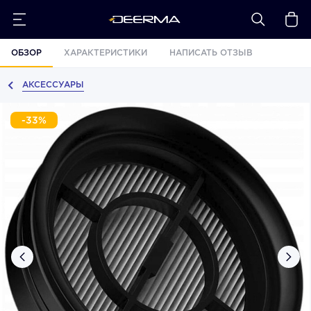
ОБЗОР
ХАРАКТЕРИСТИКИ
НАПИСАТЬ ОТЗЫВ
АКСЕССУАРЫ
-33%
›
‹