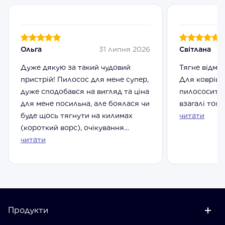
Ольга
31 липня 2026
Світлана
Дуже дякую за такий чудовий
Тягне відмін
пристрій! Пилосос для мене супер,
Для коврів 
дуже сподобався на вигляд та ціна
пилососити 
для мене посильна, але боялася чи
взагалі топч
буде щось тягнути на килимах
читати
(короткий ворс), очікування
переверши...
читати
Продукти