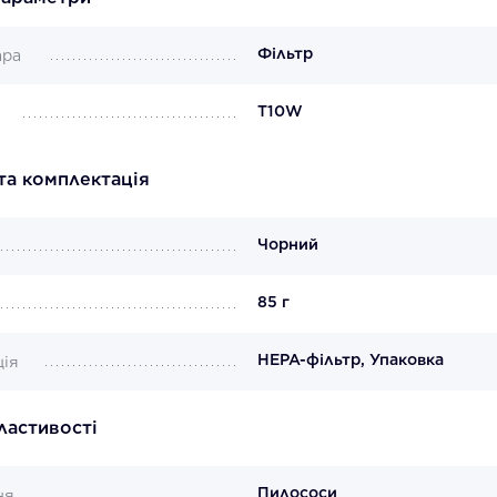
Фільтр
ара
T10W
та комплектація
Чорний
85 г
HEPA-фільтр, Упаковка
ція
властивості
Пилососи
ня