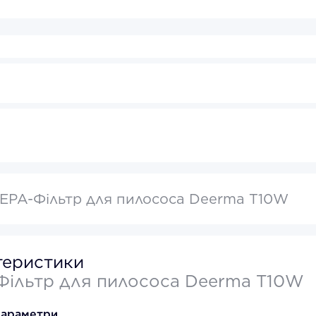
EPA-Фільтр для пилососа Deerma T10W
теристики
Фільтр для пилососа Deerma T10W
параметри